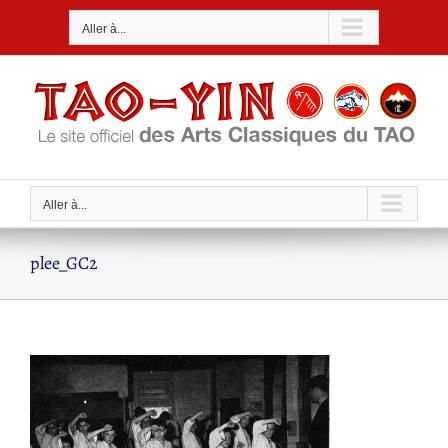
Passer
Aller à...
au
contenu
Aller à...
plee_GC2