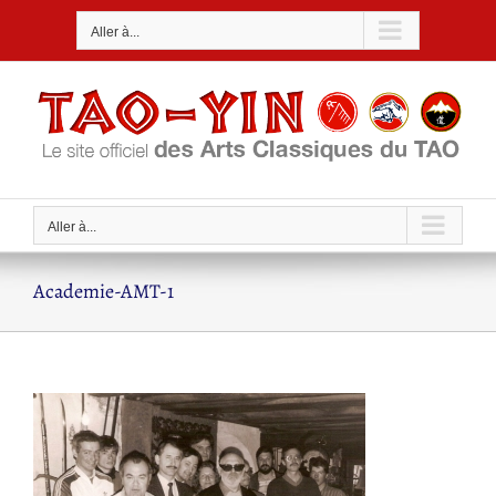
Passer
Aller à...
au
contenu
Aller à...
Academie-AMT-1