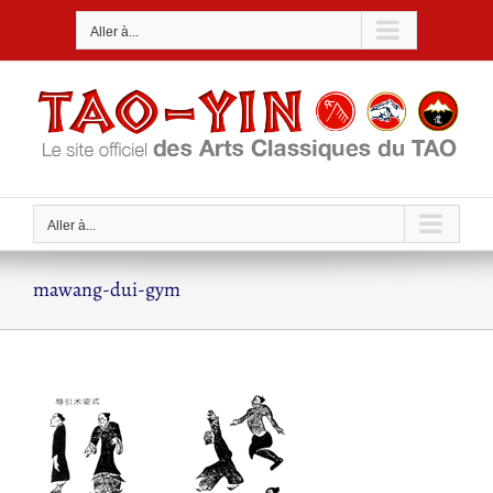
Passer
Aller à...
au
contenu
Aller à...
mawang-dui-gym