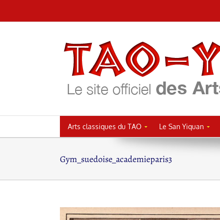
Passer
au
contenu
Arts classiques du TAO
Le San Yiquan
Gym_suedoise_academieparis3