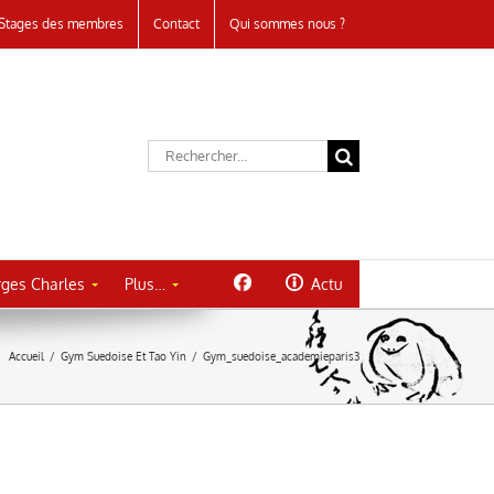
Stages des membres
Contact
Qui sommes nous ?
Rechercher:
ges Charles
Plus…
Actu
Accueil
/
Gym Suedoise Et Tao Yin
/
Gym_suedoise_academieparis3