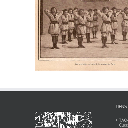
LIENS
TAO-Y
Clas