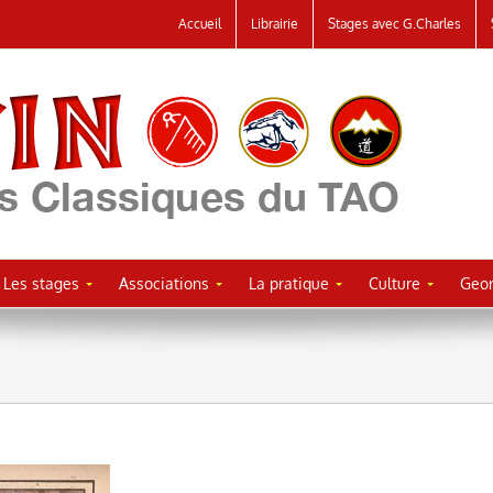
Accueil
Librairie
Stages avec G.Charles
Les stages
Associations
La pratique
Culture
Geor