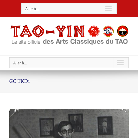
Passer
Aller à...
au
contenu
Aller à...
GC TKD1