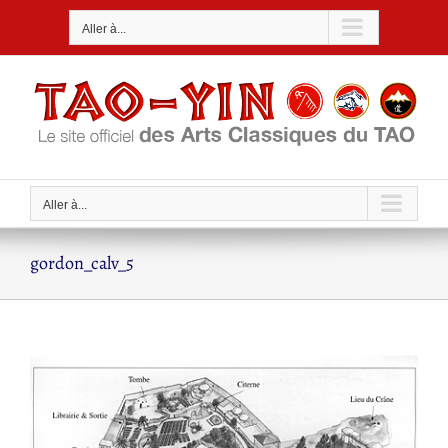
Passer
Aller à...
au
contenu
Aller à...
gordon_calv_5