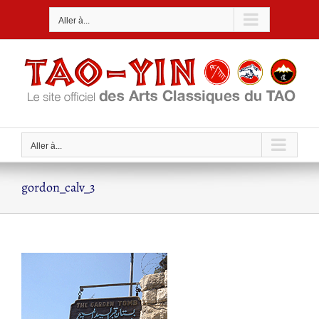
Passer
Aller à...
au
contenu
Aller à...
gordon_calv_3