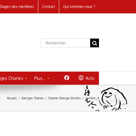
Stages des membres
Contact
Qui sommes nous ?
Rechercher:
ges Charles
Plus…
Actu
Accueil
/
Georges Charles
/
Charles George Gordon
/
gordon_4