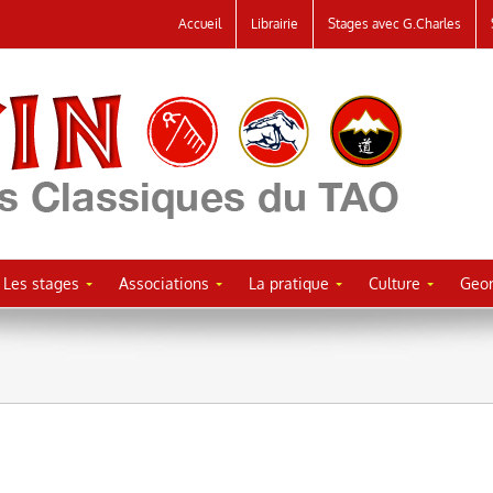
Accueil
Librairie
Stages avec G.Charles
Les stages
Associations
La pratique
Culture
Geor