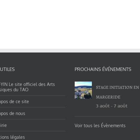
 UTILES
PROCHAINS ÉVÉNEMENTS
IN Le site officiel des Arts
STAGE INITIATION EN
siques du TAO
MARGERIDE
opos de ce site
3 août
-
7 août
opos de nous
irie
Voir tous les Évènements
ions légales