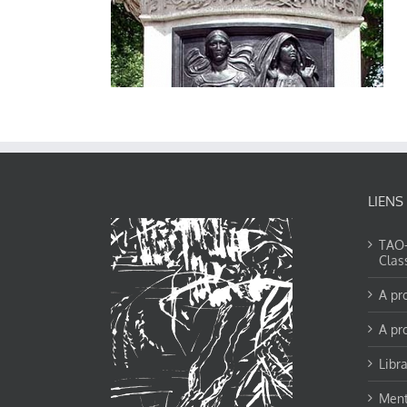
LIENS
TAO-Y
Clas
A pr
A pr
Libra
Ment