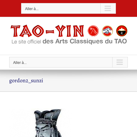
Passer
Aller à...
au
contenu
Aller à...
gordon2_sunzi