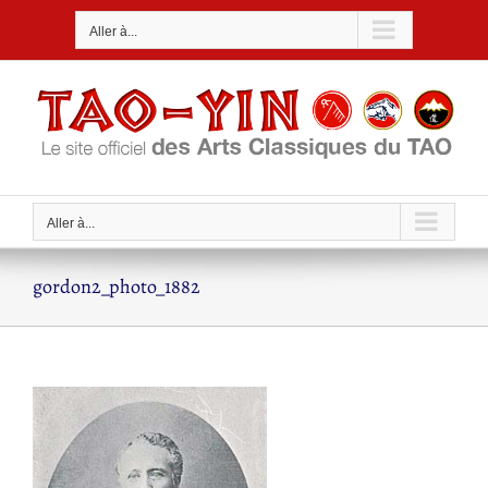
Passer
Aller à...
au
contenu
Aller à...
gordon2_photo_1882