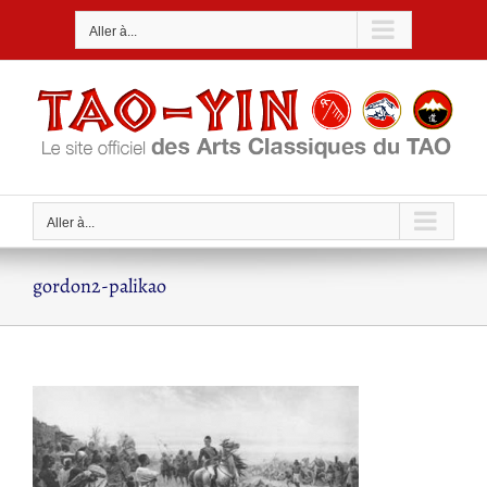
Passer
Aller à...
au
contenu
Aller à...
gordon2-palikao