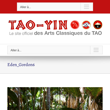
Passer
Aller à...
au
contenu
Aller à...
Eden_Gordon6