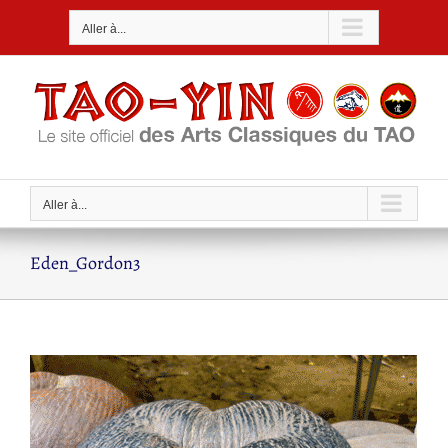
Passer
Aller à...
au
contenu
Aller à...
Eden_Gordon3