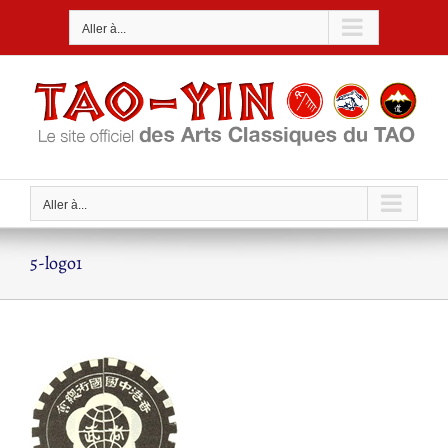
Passer
Aller à...
au
contenu
Aller à...
5-logo1