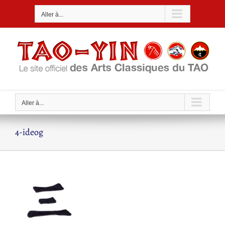
Passer
Aller à...
au
contenu
Aller à...
4-ideog