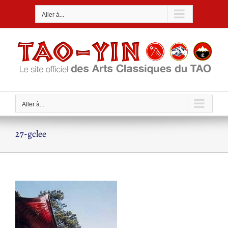
Passer
Aller à...
au
contenu
Aller à...
27-gclee