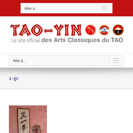
Passer
Aller à...
au
contenu
Aller à...
2-gc