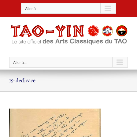
Passer
Aller à...
au
contenu
Aller à...
19-dedicace