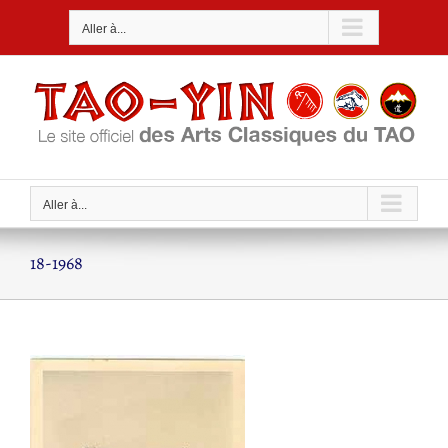
Passer
Aller à...
au
contenu
Aller à...
18-1968