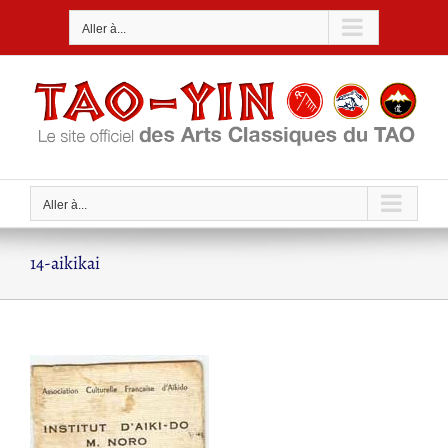
Passer
Aller à...
au
contenu
Aller à...
14-aikikai