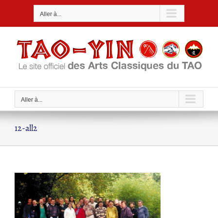
Passer
Aller à...
au
contenu
Aller à...
12-all2