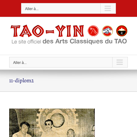
Passer
Aller à...
au
contenu
Aller à...
11-diplom2