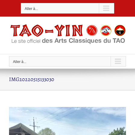
Passer
Aller à...
au
contenu
Aller à...
IMG20220515133030