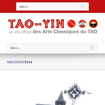
Passer
Aller à...
au
contenu
Aller à...
1652701028594