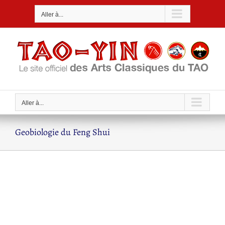
Passer
Aller à...
au
contenu
Aller à...
Geobiologie du Feng Shui