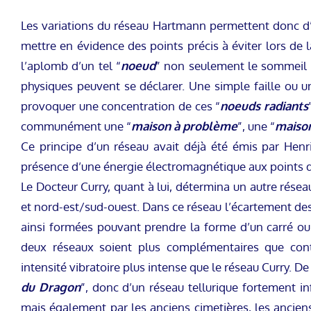
Les variations du réseau Hartmann permettent donc d’u
mettre en évidence des points précis à éviter lors de l
l’aplomb d’un tel “
noeud
” non seulement le sommeil r
physiques peuvent se déclarer. Une simple faille ou un
provoquer une concentration de ces “
noeuds radiants
communément une “
maison à problème
”, une “
maison
Ce principe d’un réseau avait déjà été émis par Hen
présence d’une énergie électromagnétique aux points d’i
Le Docteur Curry, quant à lui, détermina un autre réseau
et nord-est/sud-ouest. Dans ce réseau l’écartement des 
ainsi formées pouvant prendre la forme d’un carré ou 
deux réseaux soient plus complémentaires que con
intensité vibratoire plus intense que le réseau Curry. D
du Dragon
”, donc d’un réseau tellurique fortement inf
mais également par les anciens cimetières, les ancien