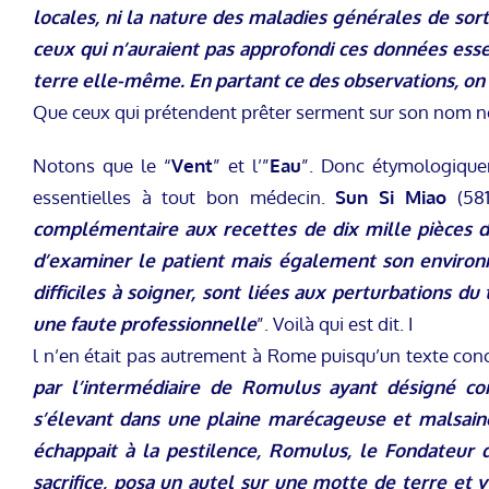
locales, ni la nature des maladies générales de sor
ceux qui n’auraient pas approfondi ces données esse
terre elle-même. En partant ce des observations, on
Que ceux qui prétendent prêter serment sur son nom ne
Notons que le “
Vent
” et l’”
Eau
”. Donc étymologiqu
essentielles à tout bon médecin.
Sun Si Miao
(581
complémentaire aux recettes de dix mille pièces d
d’examiner le patient mais également son environn
difficiles à soigner, sont liées aux perturbations du
une faute professionnelle
”. Voilà qui est dit. I
l n’en était pas autrement à Rome puisqu’un texte conce
par l’intermédiaire de Romulus ayant désigné c
s’élevant dans une plaine marécageuse et malsaine
échappait à la pestilence, Romulus, le Fondateur de
sacrifice, posa un autel sur une motte de terre et y