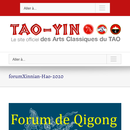
Passer
Aller à...
au
contenu
Aller à...
forumXinnian-Hao-2020