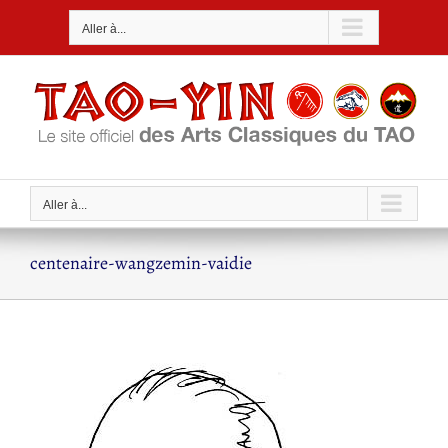
Passer
Aller à...
au
contenu
Aller à...
centenaire-wangzemin-vaidie