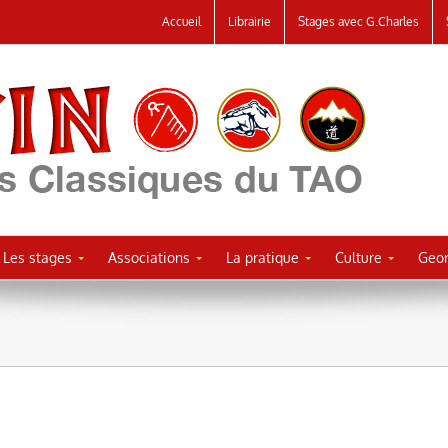
Accueil
Librairie
Stages avec G.Charles
Les stages
Associations
La pratique
Culture
Geor