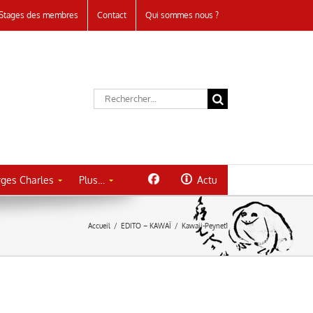
Stages des membres
Contact
Qui sommes nous ?
Rechercher:
ges Charles
Plus…
Actu
Accueil
/
EDITO – KAWAÏ
/
Kawaii-Peynet1