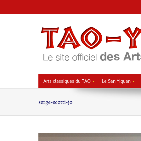
Passer
au
contenu
Arts classiques du TAO
Le San Yiquan
serge-scotti-jo