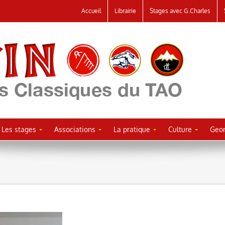
Accueil
Librairie
Stages avec G.Charles
Les stages
Associations
La pratique
Culture
Geor