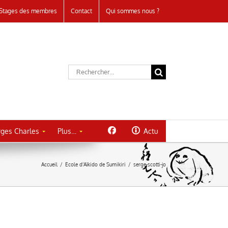
Stages des membres
Contact
Qui sommes nous ?
Rechercher:
ges Charles
Plus…
Actu
Accueil
/
Ecole d’Aïkido de Sumikiri
/
serge-scotti-jo