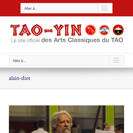
Passer
Aller à...
au
contenu
Aller à...
alain-diot