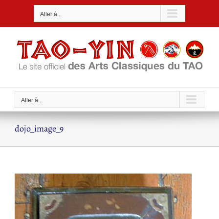
Passer
Aller à...
au
contenu
Aller à...
dojo_image_9