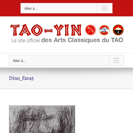
Passer
Aller à...
au
contenu
Aller à...
Dino_Fava5