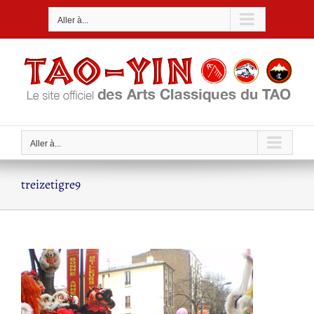
Passer
Aller à...
au
contenu
Aller à...
treizetigre9