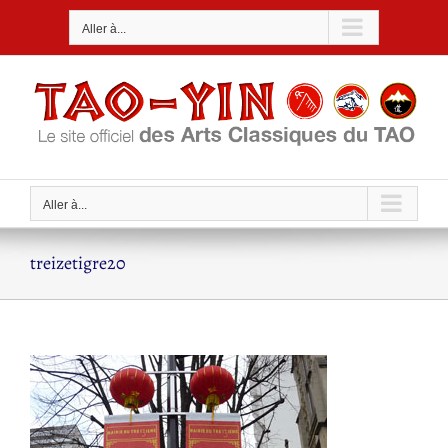
Passer
Aller à...
au
contenu
Aller à...
treizetigre20