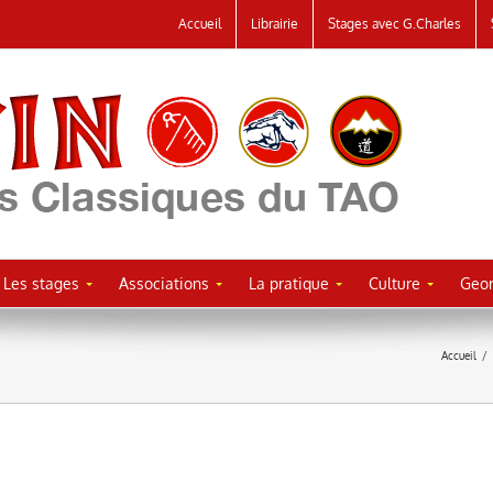
Accueil
Librairie
Stages avec G.Charles
Les stages
Associations
La pratique
Culture
Geor
Accueil
/