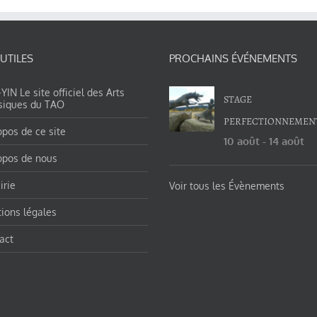
 UTILES
PROCHAINS ÉVÉNEMENTS
IN Le site officiel des Arts
STAGE
siques du TAO
PERFECTIONNEMEN
opos de ce site
10 août
-
14 août
opos de nous
irie
Voir tous les Évènements
ions légales
act