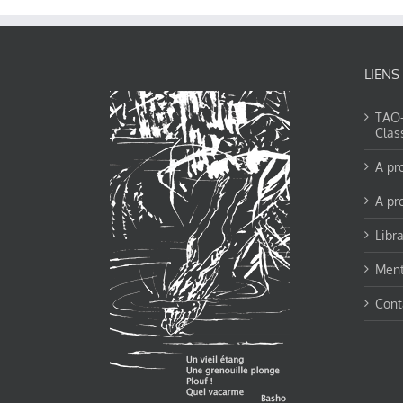
LIENS
TAO-Y
Clas
A pr
A pr
Libra
Ment
Cont