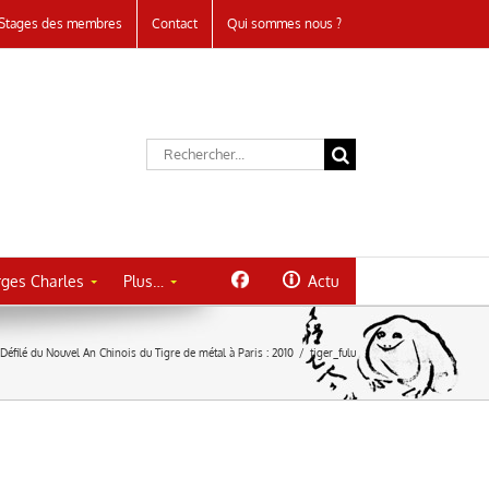
Stages des membres
Contact
Qui sommes nous ?
Rechercher:
ges Charles
Plus…
Actu
Défilé du Nouvel An Chinois du Tigre de métal à Paris : 2010
/
tiger_fulu