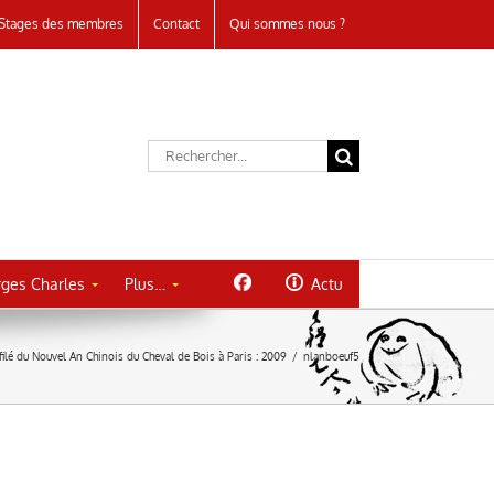
Stages des membres
Contact
Qui sommes nous ?
Rechercher:
ges Charles
Plus…
Actu
filé du Nouvel An Chinois du Cheval de Bois à Paris : 2009
/
nlanboeuf5