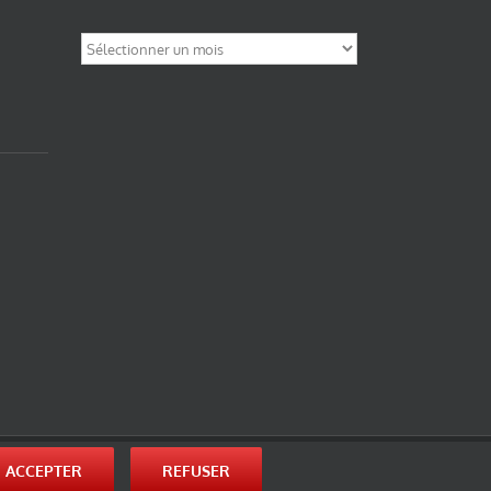
Archives
nité-Partage des Conditions Initiales à l’Identique 3.0 Unported (photos de ces
ACCEPTER
REFUSER