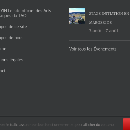
IN Le site officiel des Arts
STAGE INITIATION EN
siques du TAO
MARGERIDE
opos de ce site
3 août
-
7 août
opos de nous
irie
Voir tous les Évènements
ions légales
act
orges-charles/ et https://tao-yin.fr/san-yiquan-le-poing-des-trois-harmonies/ sous licence Creative Commons Pater
ser le trafic, assurer son bon fonctionnement et pour afficher du contenu.