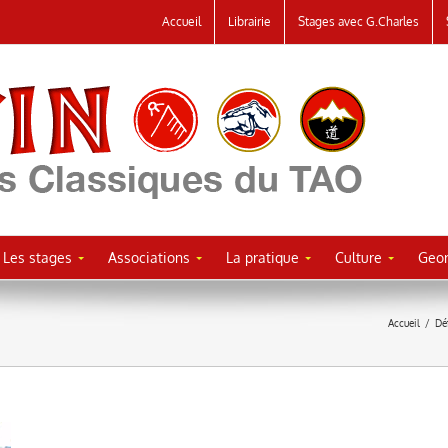
Accueil
Librairie
Stages avec G.Charles
Les stages
Associations
La pratique
Culture
Geor
Accueil
/
Dé