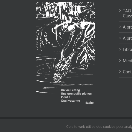
TAO-Y
Clas
A pr
A pr
Libra
Ment
Cont
© tao-yin.co © TAO-YIN.fr Georges Charles, Hormis les pages https://tao-yin.fr/ge
Ce site web utilise des cookies pour analy
pages non comprise par cette licence).