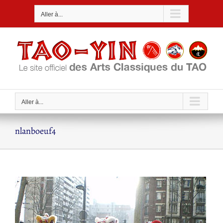
Passer
Aller à...
au
contenu
Aller à...
nlanboeuf4