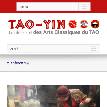
Passer
Aller à...
au
contenu
Aller à...
nlanboeuf24