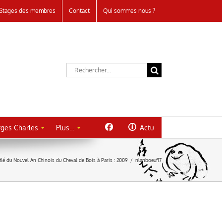
Stages des membres
Contact
Qui sommes nous ?
Rechercher:
ges Charles
Plus…
Actu
ilé du Nouvel An Chinois du Cheval de Bois à Paris : 2009
/
nlanboeuf17