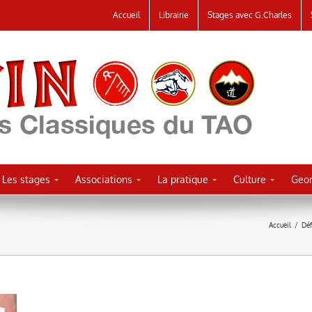
Accueil
Librairie
Stages avec G.Charles
Les stages
Associations
La pratique
Culture
Geor
Accueil
/
Déf