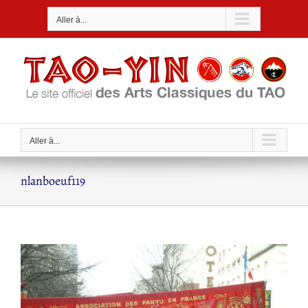
Passer
Aller à...
au
contenu
Aller à...
nlanboeuf119