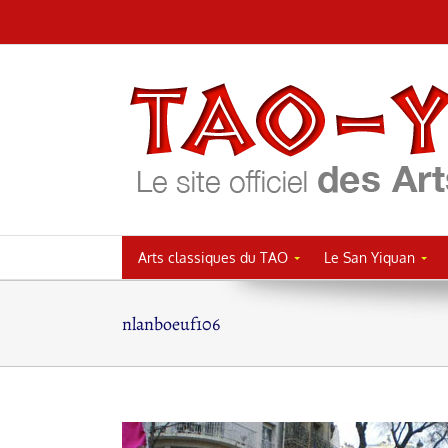
Passer
au
contenu
Arts classiques du TAO
Le San Yiquan
nlanboeuf106