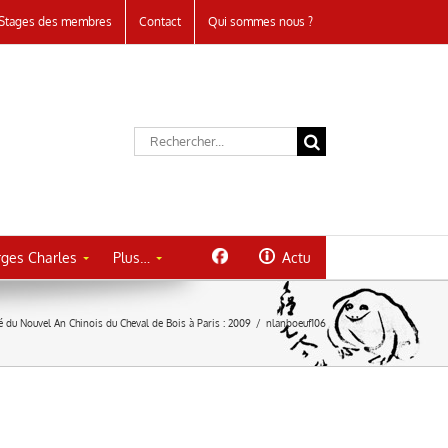
Stages des membres
Contact
Qui sommes nous ?
Rechercher:
ges Charles
Plus…
Actu
lé du Nouvel An Chinois du Cheval de Bois à Paris : 2009
/
nlanboeuf106