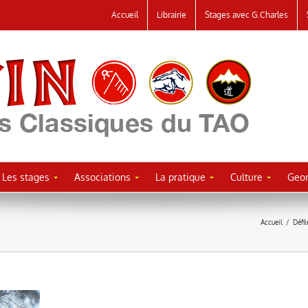
Accueil
Librairie
Stages avec G.Charles
Les stages
Associations
La pratique
Culture
Geor
Accueil
/
Défi