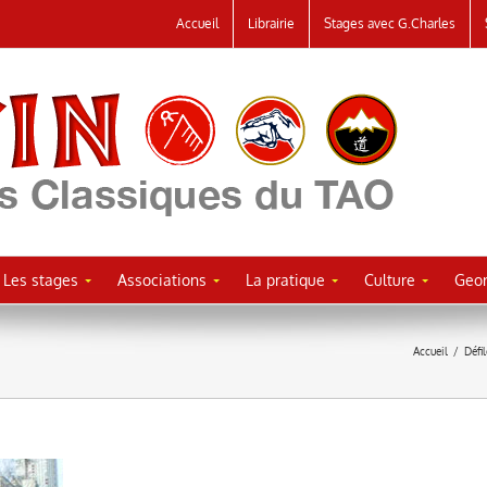
Accueil
Librairie
Stages avec G.Charles
Les stages
Associations
La pratique
Culture
Geor
Accueil
/
Défi