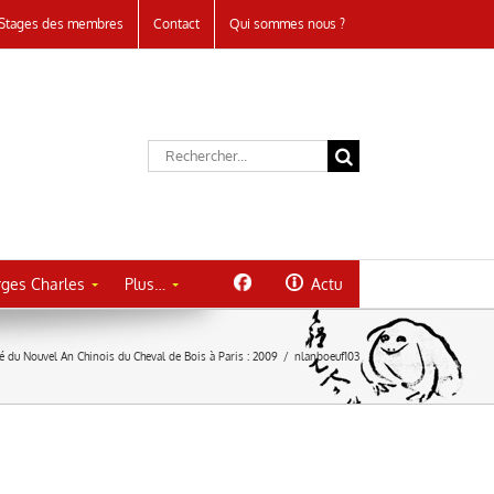
Stages des membres
Contact
Qui sommes nous ?
Rechercher:
ges Charles
Plus…
Actu
lé du Nouvel An Chinois du Cheval de Bois à Paris : 2009
/
nlanboeuf103