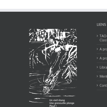
LIENS
TAO-Y
Clas
A pr
A pr
Libra
Ment
Cont