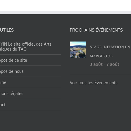
 UTILES
PROCHAINS ÉVÉNEMENTS
IN Le site officiel des Arts
STAGE INITIATION EN
siques du TAO
MARGERIDE
opos de ce site
3 août
-
7 août
opos de nous
irie
Voir tous les Évènements
ions légales
act