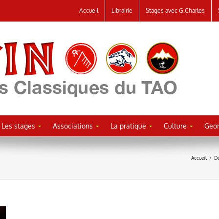
Accueil
Librairie
Stages avec G.Charles
Les stages
Associations
La pratique
Culture
Geor
Accueil
/
Dé