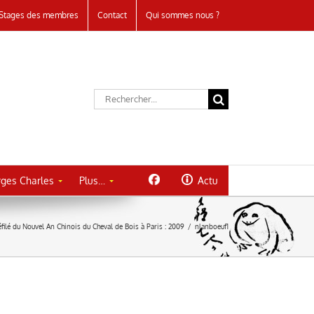
Stages des membres
Contact
Qui sommes nous ?
Rechercher:
ges Charles
Plus…
Actu
filé du Nouvel An Chinois du Cheval de Bois à Paris : 2009
/
nlanboeuf1