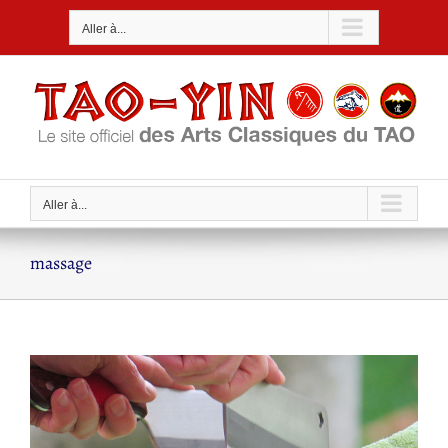
Passer
Aller à...
au
contenu
Aller à...
massage