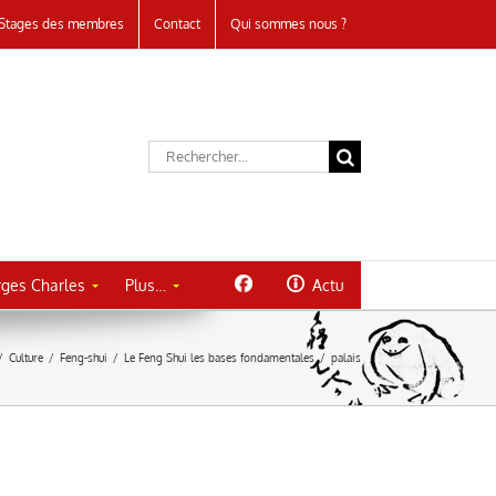
Stages des membres
Contact
Qui sommes nous ?
Rechercher:
ges Charles
Plus…
Actu
/
Culture
/
Feng-shui
/
Le Feng Shui les bases fondamentales
/
palais