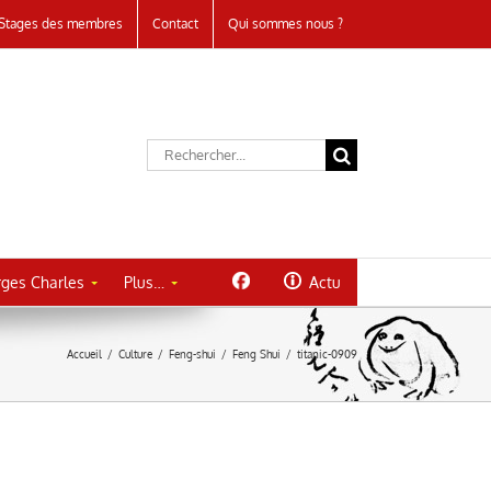
Stages des membres
Contact
Qui sommes nous ?
Rechercher:
ges Charles
Plus…
Actu
Accueil
/
Culture
/
Feng-shui
/
Feng Shui
/
titanic-0909