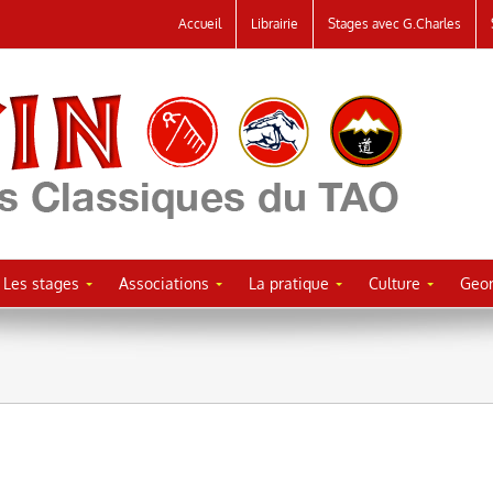
Accueil
Librairie
Stages avec G.Charles
Les stages
Associations
La pratique
Culture
Geor