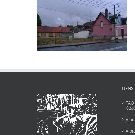
LIENS
TAO-Y
Clas
A pr
A pr