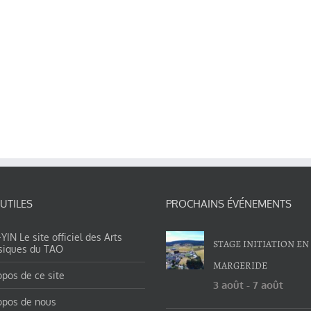
 UTILES
PROCHAINS ÉVÉNEMENTS
IN Le site officiel des Arts
STAGE INITIATION EN
siques du TAO
MARGERIDE
opos de ce site
3 août
-
7 août
opos de nous