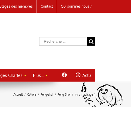
Stages des membres
Contact
Qui sommes nous ?
Rechercher:
ges Charles
Plus…
Actu
Accueil
/
Culture
/
Feng-shui
/
Feng Shui
/
mrs_naufrage_1