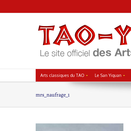
Passer
au
contenu
Arts classiques du TAO
Le San Yiquan
mrs_naufrage_1