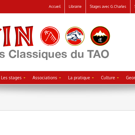
Accueil
Librairie
Stages avec G.Charles
Les stages
Associations
La pratique
Culture
Geor