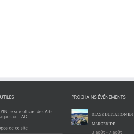
 UTILES
PROCHAINS ÉVÉNEMENTS
IN Le site officiel des Arts
STAGE INITIATION EN
siques du TAO
MARGERIDE
opos de ce site
3 août
-
7 août