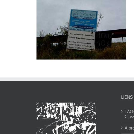
LIENS
TAO-Y
Clas
A pr