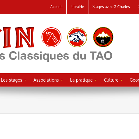
Accueil
Librairie
Stages avec G.Charles
Les stages
Associations
La pratique
Culture
Geor