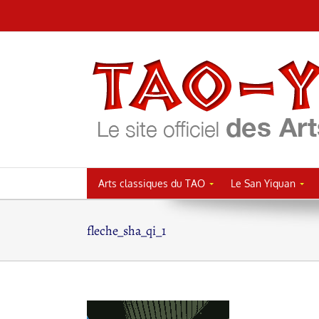
Passer
au
contenu
Arts classiques du TAO
Le San Yiquan
fleche_sha_qi_1