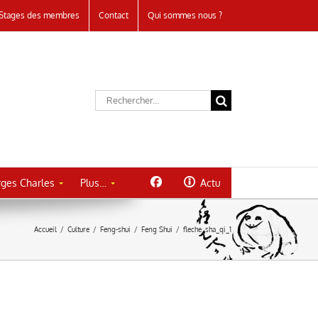
Stages des membres
Contact
Qui sommes nous ?
Rechercher:
ges Charles
Plus…
Actu
Accueil
/
Culture
/
Feng-shui
/
Feng Shui
/
fleche_sha_qi_1