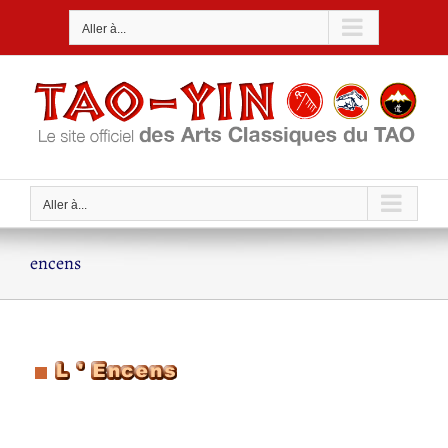
Passer
Aller à...
au
contenu
Aller à...
encens