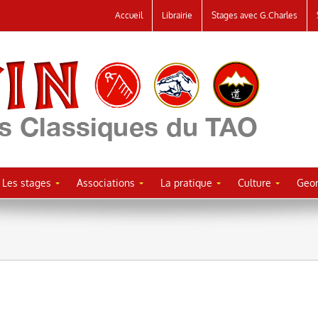
Accueil
Librairie
Stages avec G.Charles
Les stages
Associations
La pratique
Culture
Geor