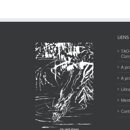
LIENS
TAO-Y
Clas
A pr
A pr
Libra
Ment
Cont