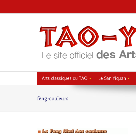
Passer
au
contenu
Arts classiques du TAO
Le San Yiquan
feng-couleurs