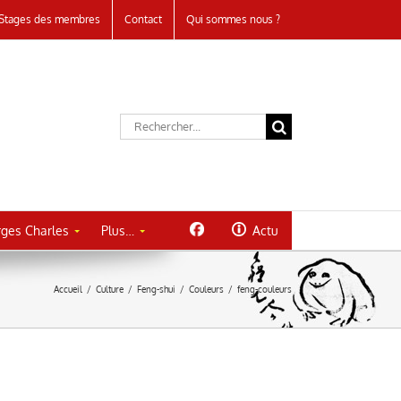
Stages des membres
Contact
Qui sommes nous ?
Rechercher:
ges Charles
Plus…
Actu
Accueil
/
Culture
/
Feng-shui
/
Couleurs
/
feng-couleurs