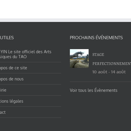
 UTILES
PROCHAINS ÉVÉNEMENTS
IN Le site officiel des Arts
STAGE
siques du TAO
PERFECTIONNEMEN
opos de ce site
10 août
-
14 août
opos de nous
irie
Voir tous les Évènements
ions légales
act